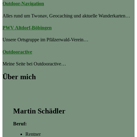
Outdoor-Navigation
Alles rund um Twonav, Geocaching und aktuelle Wanderkarten…
PWV Altdorf-Böbingen
Unsere Ortsgruppe im Pfälzerwald-Verein…
Outdooractive
Meine Seite bei Outdooractive…
Über mich
Martin Schädler
Beruf:
Rentner