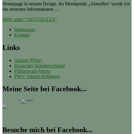
Homepage in neuem Design. Im Menüpunkt „Aktuelles“ werde ich
die neuesten Informationen …
Mehr unter "AKTUELLES"
Impressum
Kontakt
Links
Altdorf (Pfalz)
Deutscher Wanderverband
Pfälzerwald-Verein
PWV Altdorf-Böbingen
Meine Seite bei Facebook...
by
Besuche mich bei Facebook...