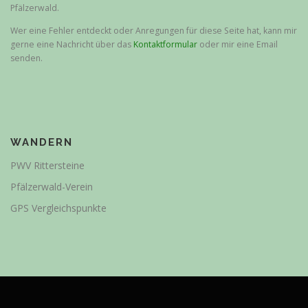
Pfälzerwald.
Wer eine Fehler entdeckt oder Anregungen für diese Seite hat, kann mir
gerne eine Nachricht über das
Kontaktformular
oder mir eine Email
senden.
WANDERN
PWV Rittersteine
Pfälzerwald-Verein
GPS Vergleichspunkte