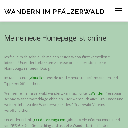
Zum
Inhalt
WANDERN IM PFÄLZERWALD
Menü
springen
ÜBER MICH
AKTUELLES
WANDERN
Meine neue Homepage ist online!
OUTDOORNAVIGATION
KONTAKT
Ich freue mich sehr, euch meinen neuen Webauftritt vorstellen zu
können. Unter der bekannten Adresse präsentiert sich meine
Homepage in neuem Design.
Im Menüpunkt „
Aktuelles
“ werde ich die neuesten Informationen und
Tipps veröffentlichen.
Wer gerne im Pfälzerwald wandert, kann sich unter „
Wandern
“ ein paar
schöne Wandervorschläge abholen. Hier werde ich auch GPS-Daten und
weitere Infos zu den Wanderwegen des Pfälzerwald-Vereins
veröffentlichen.
Unter der Rubrik „
Outdoornavigation
“ gibt es viele Informationen rund
um GPS-Geräte, Geocaching und aktuelle Wanderkarten für den