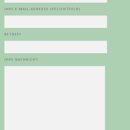
IHRE E-MAIL-ADRESSE (PFLICHTFELD)
BETREFF
IHRE NACHRICHT