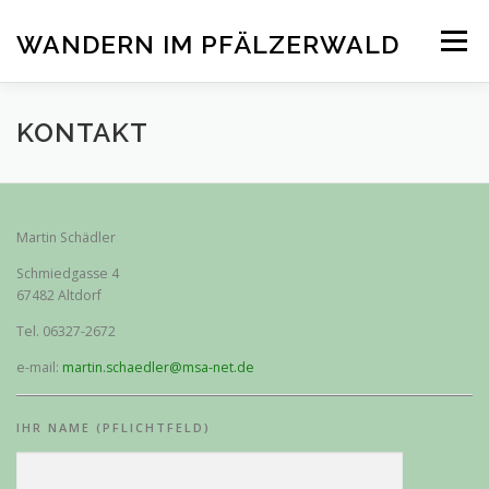
Zum
Inhalt
WANDERN IM PFÄLZERWALD
Menü
springen
ÜBER MICH
AKTUELLES
WANDERN
KONTAKT
OUTDOORNAVIGATION
KONTAKT
Martin Schädler
Schmiedgasse 4
67482 Altdorf
Tel. 06327-2672
e-mail:
martin.schaedler@msa-net.de
IHR NAME (PFLICHTFELD)